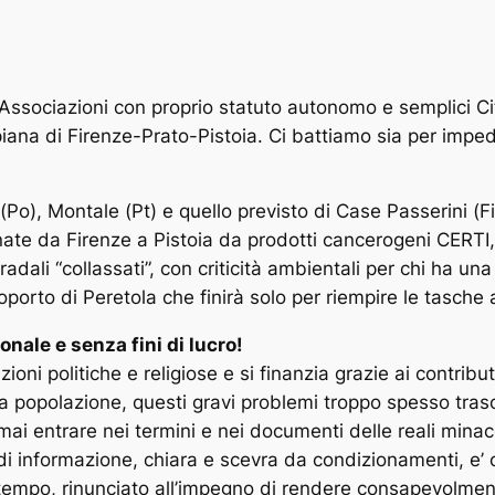
 Associazioni con proprio statuto autonomo e semplici Ci
iana di Firenze-Prato-Pistoia. Ci battiamo sia per impedir
(Po), Montale (Pt) e quello previsto di Case Passerini (Fi
nate da Firenze a Pistoia da prodotti cancerogeni CERTI,
tradali “collassati”, con criticità ambientali per chi ha un
porto di Peretola che finirà solo per riempire le tasche ai
nale e senza fini di lucro!
zioni politiche e religiose e si finanzia grazie ai contributi
a popolazione, questi gravi problemi troppo spesso tras
ai entrare nei termini e nei documenti delle reali minac
 di informazione, chiara e scevra da condizionamenti, e’
a tempo, rinunciato all’impegno di rendere consapevolment