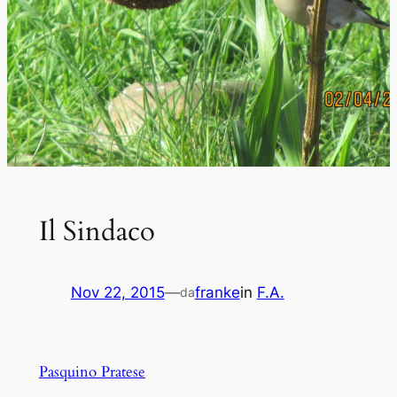
Il Sindaco
Nov 22, 2015
—
franke
in
F.A.
da
Pasquino Pratese