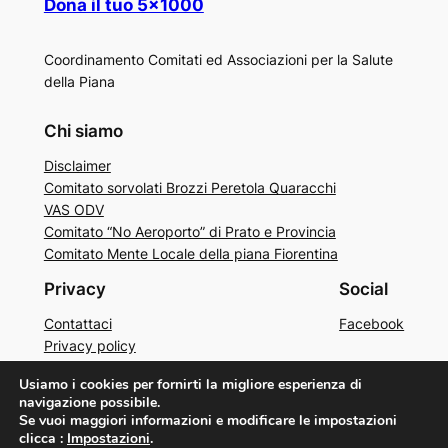
Dona il tuo 5×1000
Coordinamento Comitati ed Associazioni per la Salute
della Piana
Chi siamo
Disclaimer
Comitato sorvolati Brozzi Peretola Quaracchi
VAS ODV
Comitato “No Aeroporto” di Prato e Provincia
Comitato Mente Locale della piana Fiorentina
Privacy
Social
Contattaci
Facebook
Privacy policy
Cookie policy
Usiamo i cookies per fornirti la migliore esperienza di
navigazione possibile.
Se vuoi maggiori informazioni e modificare le impostazioni
clicca :
Impostazioni
.
Sviluppato da
CTSDFF