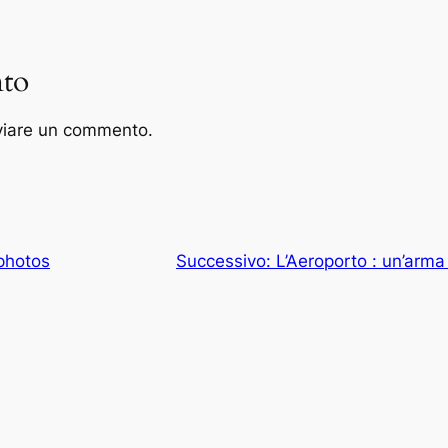
to
viare un commento.
photos
Successivo:
L’Aeroporto : un’arma