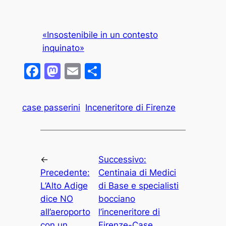
«Insostenibile in un contesto
inquinato»
Facebook
Mastodon
Email
Condividi
case passerini
Inceneritore di Firenze
←
Successivo:
Precedente:
Centinaia di Medici
L’Alto Adige
di Base e specialisti
dice NO
bocciano
all’aeroporto
l’inceneritore di
con un
Firenze-Case