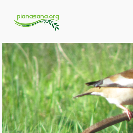
Vai
al
contenuto