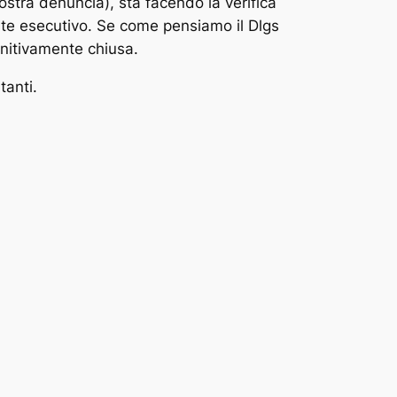
tra denuncia), sta facendo la verifica
nte esecutivo. Se come pensiamo il Dlgs
initivamente chiusa.
tanti.