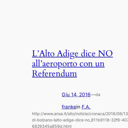
L’Alto Adige dice NO
all’aeroporto con un
Referendum
Giu 14, 2016
—
da
franke
in
F.A.
http://www.ansa.it/sito/notizie/cronaca/2016/06/1
di-bolzano-lalto-adige-dice-no_811b9118-32f6-4
6829345a859d.html