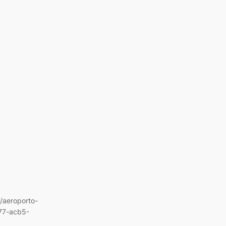
3/aeroporto-
077-acb5-