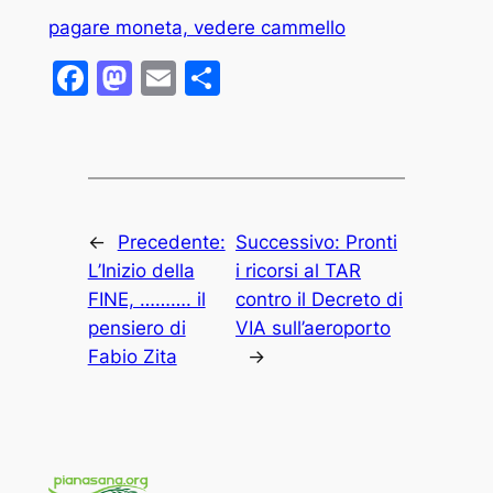
pagare moneta, vedere cammello
Facebook
Mastodon
Email
Condividi
←
Precedente:
Successivo:
Pronti
L’Inizio della
i ricorsi al TAR
FINE, ………. il
contro il Decreto di
pensiero di
VIA sull’aeroporto
Fabio Zita
→