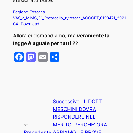
stessa attribuite.
Regione-Toscana-
VAS_a_MIMS_E1_Protocollo_r_toscan_AOOGRT_0190471_2021-
04
Download
Allora ci domandiamo;
ma veramente la
legge è uguale per tutti ??
Facebook
Mastodon
Email
Condividi
Successivo:
IL DOTT.
MESCHINI DOVRA’
RISPONDERE NEL
←
MERITO, PERCHE’ ORA
Precedente:
ABBIAMO LE PROVE.