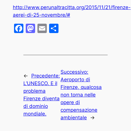
http://www.perunaltracitta.org/2015/11/21/firenze-
aerei-di-25-novembre/#
Facebook
Mastodon
Email
Condividi
Successivo:
←
Precedente:
Aeroporto di
L’UNESCO. E il
Firenze, qualcosa
problema
non torna nelle
Firenze diventa
opere di
di dominio
compensazione
mondiale.
ambientale
→